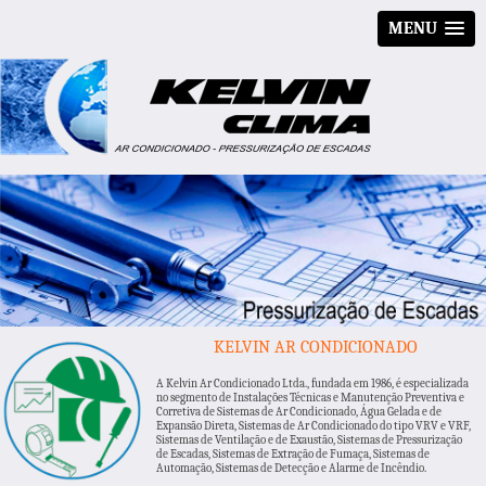
MENU
KELVIN AR CONDICIONADO
A Kelvin Ar Condicionado Ltda., fundada em 1986, é especializada
no segmento de Instalações Técnicas e Manutenção Preventiva e
Corretiva de Sistemas de Ar Condicionado, Água Gelada e de
Expansão Direta, Sistemas de Ar Condicionado do tipo VRV e VRF,
Sistemas de Ventilação e de Exaustão, Sistemas de Pressurização
de Escadas, Sistemas de Extração de Fumaça, Sistemas de
Automação, Sistemas de Detecção e Alarme de Incêndio.